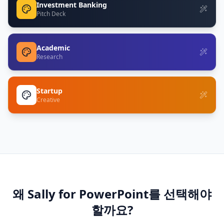
Investment Banking
Pitch Deck
Academic
Research
Startup
Creative
왜 Sally for PowerPoint를 선택해야
할까요?