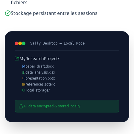
fichiers
Stockage persistant entre les sessions
Sally Desktop — Local Mode
MyResearchProject/
paper_draft.docx
data_analysis.xlsx
presentation.pptx
references.zotero
.local_storage/
All data encrypted & stored locally